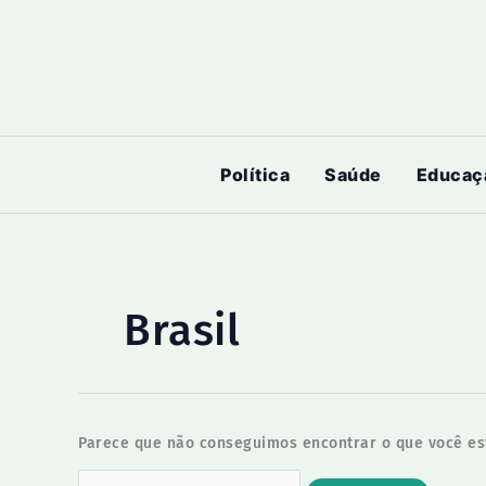
Ir
para
o
conteúdo
Política
Saúde
Educaç
Brasil
Parece que não conseguimos encontrar o que você est
Pesquisar