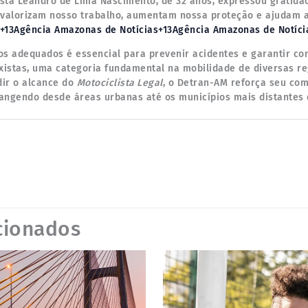
ista Leandro de Lima Nascimento, de 32 anos, expressou gratidã
ts valorizam nosso trabalho, aumentam nossa proteção e ajudam a
+13Agência Amazonas de Notícias+13Agência Amazonas de Notíci
s adequados é essencial para prevenir acidentes e garantir co
xistas, uma categoria fundamental na mobilidade de diversas r
dir o alcance do
Motociclista Legal
, o Detran-AM reforça seu co
rangendo desde áreas urbanas até os municípios mais distantes d
cionados