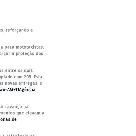
s, reforçando a
a para mototaxistas.
orçar a proteção dos
s entre os dois
mplado com 205. Esta
as novas entregas, o
ran-AM+11Agência
a um avanço na
amentos que elevam a
zonas de