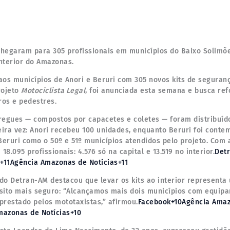
chegaram para 305 profissionais em municípios do Baixo Solimõe
nterior do Amazonas.
os municípios de Anori e Beruri com 305 novos kits de seguranç
rojeto
Motociclista Legal
, foi anunciada esta semana e busca ref
ros e pedestres.
egues — compostos por capacetes e coletes — foram distribuído
ira vez: Anori recebeu 100 unidades, enquanto Beruri foi conte
eruri como o 50º e 51º municípios atendidos pelo projeto. Com 
8.095 profissionais: 4.576 só na capital e 13.519 no interior.
Det
+11Agência Amazonas de Notícias+11
 do Detran-AM destacou que levar os kits ao interior represent
ito mais seguro: “Alcançamos mais dois municípios com equip
prestado pelos mototaxistas,” afirmou.
Facebook+10Agência Ama
mazonas de Notícias+10