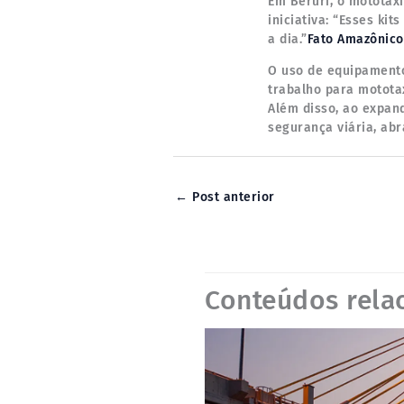
Em Beruri, o mototax
iniciativa: “Esses ki
a dia.”
Fato Amazônico
O uso de equipamento
trabalho para motota
Além disso, ao expan
segurança viária, ab
←
Post anterior
Conteúdos rela