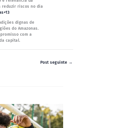
o e relevância da
 reduzir riscos no dia
as+13
ndições dignas de
egiões do Amazonas.
mpromisso com a
a capital.
Post seguinte
→